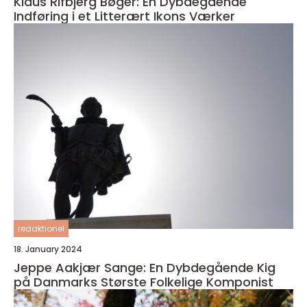
Klaus Rifbjerg Bøger: En Dybdegående
Indføring i et Litterært Ikons Værker
redaktionel
18. January 2024
Jeppe Aakjær Sange: En Dybdegående Kig
på Danmarks Største Folkelige Komponist