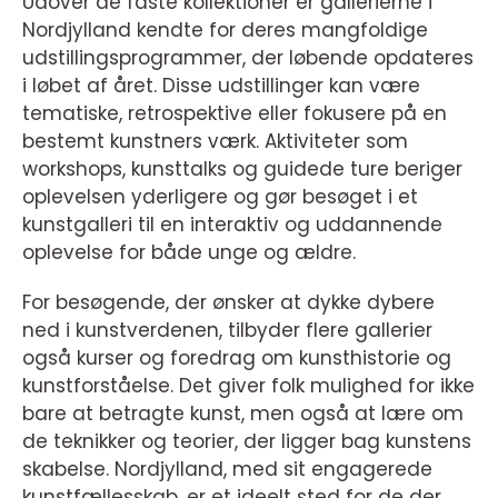
Udover de faste kollektioner er gallerierne i
Nordjylland kendte for deres mangfoldige
udstillingsprogrammer, der løbende opdateres
i løbet af året. Disse udstillinger kan være
tematiske, retrospektive eller fokusere på en
bestemt kunstners værk. Aktiviteter som
workshops, kunsttalks og guidede ture beriger
oplevelsen yderligere og gør besøget i et
kunstgalleri til en interaktiv og uddannende
oplevelse for både unge og ældre.
For besøgende, der ønsker at dykke dybere
ned i kunstverdenen, tilbyder flere gallerier
også kurser og foredrag om kunsthistorie og
kunstforståelse. Det giver folk mulighed for ikke
bare at betragte kunst, men også at lære om
de teknikker og teorier, der ligger bag kunstens
skabelse. Nordjylland, med sit engagerede
kunstfællesskab, er et ideelt sted for de der