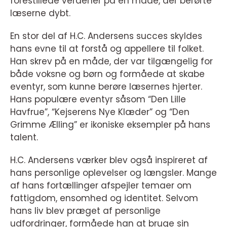
forestillede verdener på en måde, der berørte
læserne dybt.
En stor del af H.C. Andersens succes skyldes
hans evne til at forstå og appellere til folket.
Han skrev på en måde, der var tilgængelig for
både voksne og børn og formåede at skabe
eventyr, som kunne berøre læsernes hjerter.
Hans populære eventyr såsom “Den Lille
Havfrue”, “Kejserens Nye Klæder” og “Den
Grimme Ælling” er ikoniske eksempler på hans
talent.
H.C. Andersens værker blev også inspireret af
hans personlige oplevelser og længsler. Mange
af hans fortællinger afspejler temaer om
fattigdom, ensomhed og identitet. Selvom
hans liv blev præget af personlige
udfordringer, formåede han at bruge sin