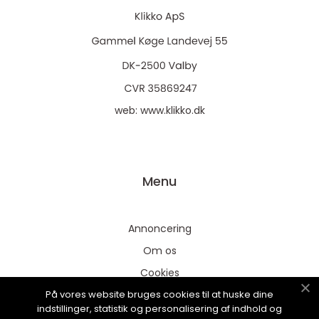
web:
www.klikko.dk
Menu
Annoncering
Om os
Cookies
På vores website bruges cookies til at huske dine
Kontakt os
indstillinger, statistik og personalisering af indhold og
Sitemap