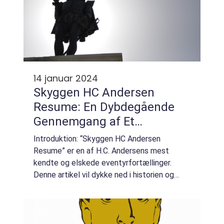
14 januar 2024
Skyggen HC Andersen
Resume: En Dybdegående
Gennemgang af Et
Mesterstykke
Introduktion: “Skyggen HC Andersen
Resume” er en af H.C. Andersens mest
kendte og elskede eventyrfortællinger.
Denne artikel vil dykke ned i historien og
udviklingen af dette enestående værk og
bringe vigtige oplysninger til læsere, der e...