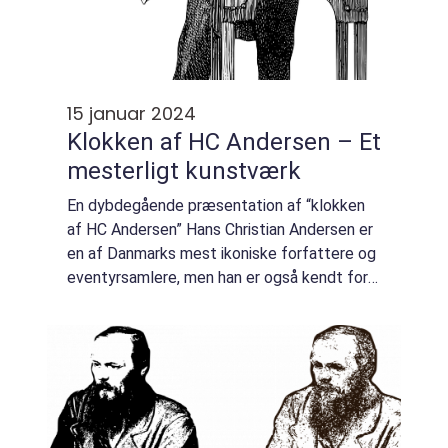
15 januar 2024
Klokken af HC Andersen – Et
mesterligt kunstværk
En dybdegående præsentation af “klokken
af HC Andersen” Hans Christian Andersen er
en af Danmarks mest ikoniske forfattere og
eventyrsamlere, men han er også kendt for
sine kunstneriske evner inden for blandt
andet skulptur og maleri. Et ...