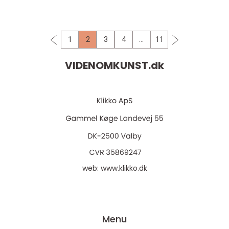
naturen og evnen ti...
1
2
3
4
…
11
VIDENOMKUNST.
dk
web:
www.klikko.dk
Menu