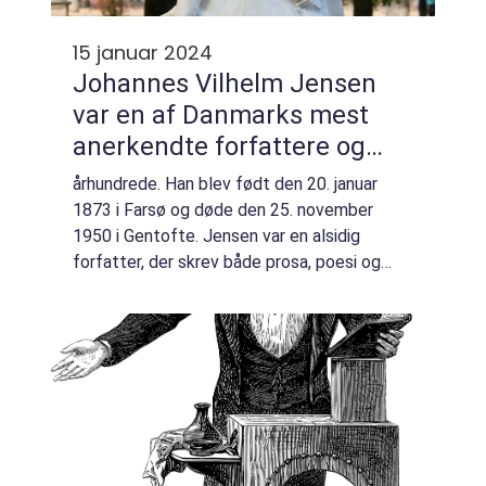
15 januar 2024
Johannes Vilhelm Jensen
var en af Danmarks mest
anerkendte forfattere og
digtere i det 20
århundrede. Han blev født den 20. januar
1873 i Farsø og døde den 25. november
1950 i Gentofte. Jensen var en alsidig
forfatter, der skrev både prosa, poesi og
historiske romaner. Han modtog Nobelprisen
i litteratur i 1944 for sin fremragende skildri...