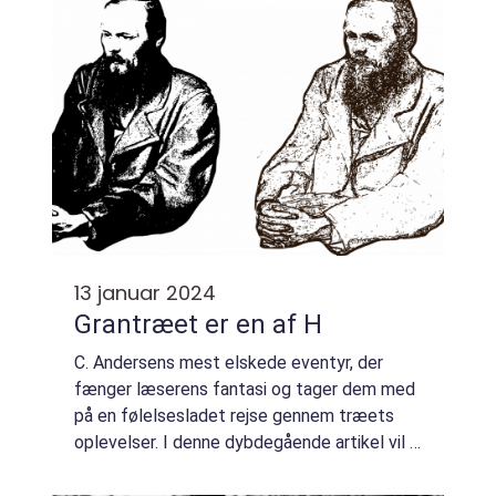
dykker vi...
13 januar 2024
Grantræet er en af H
C. Andersens mest elskede eventyr, der
fænger læserens fantasi og tager dem med
på en følelsesladet rejse gennem træets
oplevelser. I denne dybdegående artikel vil vi
undersøge “H.C. Andersen Grantræet” og
dets betydning for både forfatte...