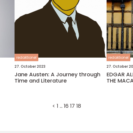
redaktionel
redaktionel
27. October 2023
27. October 2
Jane Austen: A Journey through
EDGAR AL
Time and Literature
THE MAC
<
1
…
16
17
18